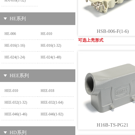
HA-016(1-32)
HE系列
HSB-006-F(1-6)
HE-006
HE-010
可选上壳形式
HE-016(1-16)
HE-016(1-32)
HE-024(1-24)
HE-024(1-48)
HEE系列
HEE-010
HEE-018
HEE-032(1-32)
HEE-032(1-64)
HEE-046(1-46)
HEE-046(1-92)
H16B-TS-PG21
HD系列