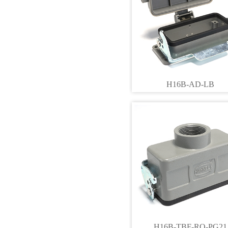
H16B-AD-LB
H16B-TBF-RO-PG21