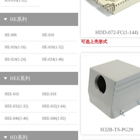
HA-016(1-32)
HE系列
HDD-072-FC(1-144)
HE-006
HE-010
可选上壳形式
HE-016(1-16)
HE-016(1-32)
HE-024(1-24)
HE-024(1-48)
HEE系列
HEE-010
HEE-018
HEE-032(1-32)
HEE-032(1-64)
HEE-046(1-46)
HEE-046(1-92)
H32B-TS-PG29
HD系列