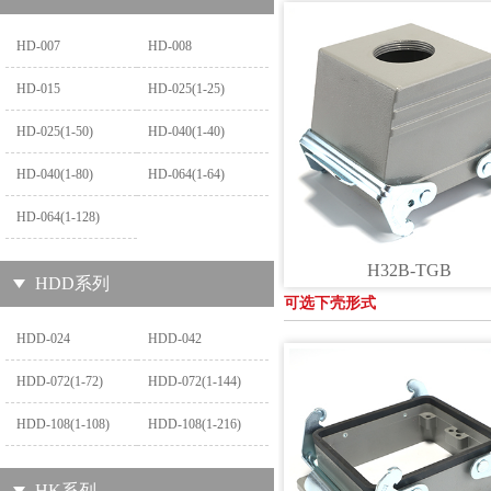
HD-007
HD-008
HD-015
HD-025(1-25)
HD-025(1-50)
HD-040(1-40)
HD-040(1-80)
HD-064(1-64)
HD-064(1-128)
H32B-TGB
HDD系列
可选下壳形式
HDD-024
HDD-042
HDD-072(1-72)
HDD-072(1-144)
HDD-108(1-108)
HDD-108(1-216)
HK系列